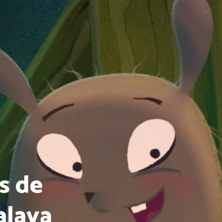
s de
alaya