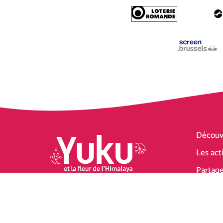
Découvr
Les act
Partage
Ecouter
© 2026 Centre culturel Les Grignoux ASBL
Site internet 