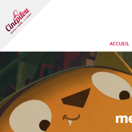
ACCUEIL
Un
Rémi 