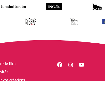
ir le film
ivités
r vos créations
 la bande originale
par
HelloMaksim
Politique de confidentialité